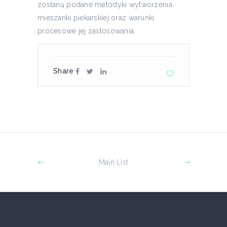
zostaną podane metodyki wytworzenia
mieszanki piekarskiej oraz warunki
procesowe jej zastosowania.
Share
Main List