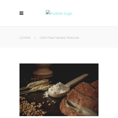
LOIiWA
>
GSN Food Natalia Walczak