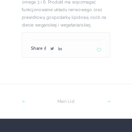
omega 3 i 6. Produkt ma wspomagać
funkcjonowanie układu nerwowego oraz
prawidłową gospodarkę lipidową osób na
diecie wegańskiej i wegetariańskiej.
Share
Main List