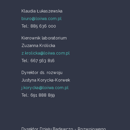
Klaudia Łukaszewska
biuro@loiiwa.com.pl
Tel.: 885 636 000
Kierownik laboratorium
Zuzanna Królicka
z.krolicka@loiiwa.com.pl
Tel.: 667 563 816
Dyrektor ds. rozwoju
Justyna Korycka-Korwek
j.korycka@loiiwa.com.pl
Tel.: 691 888 859
Dyrektor Działu Badawczo - Rozwojowego