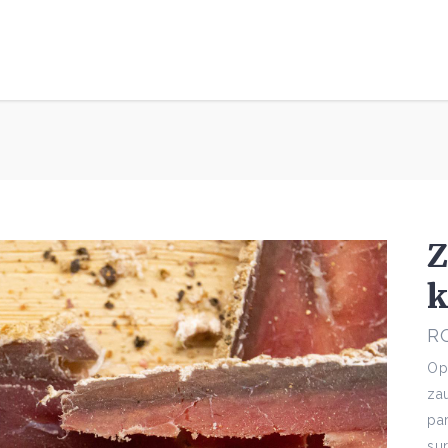
Z
R
Op
za
pa
su