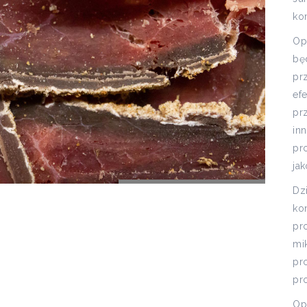
ko
Op
bę
pr
ef
pr
in
pr
jak
Dz
ko
pr
mi
pr
pr
Op