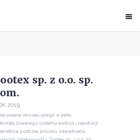
ootex sp. z o.o. sp.
kom.
OK 2019
racowanie innowacyjnego w pełni
utomatyzowanego systemu kontroli i rejestracji
rametrów podczas procesu odwadniania
rowców zwierzęcych – Zootex sp. z o.o. sp.