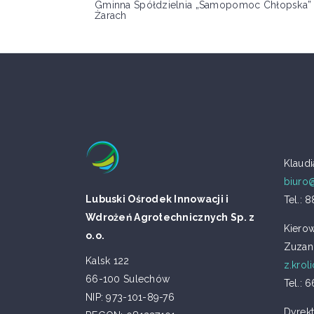
Gminna Spółdzielnia „Samopomoc Chłopska
Żarach
Klaud
biuro
Lubuski Ośrodek Innowacji i
Tel.: 
Wdrożeń Agrotechnicznych Sp. z
Kierow
o.o.
Zuzan
Kalsk 122
z.krol
66-100 Sulechów
Tel.: 
NIP: 973-101-89-76
Dyrekt