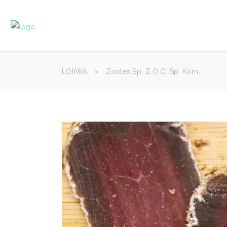
LOIiWA
>
Zootex Sp. Z O.o. Sp. Kom.