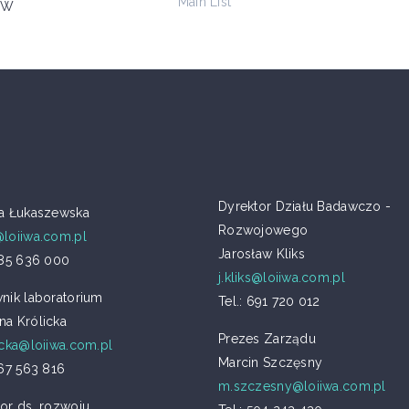
Main List
” W
Dyrektor Działu Badawczo -
ia Łukaszewska
Rozwojowego
@loiiwa.com.pl
Jarosław Kliks
885 636 000
j.kliks@loiiwa.com.pl
nik laboratorium
Tel.: 691 720 012
na Królicka
Prezes Zarządu
icka@loiiwa.com.pl
Marcin Szczęsny
667 563 816
m.szczesny@loiiwa.com.pl
or ds. rozwoju