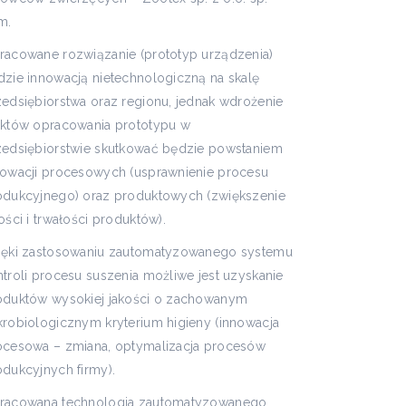
m.
racowane rozwiązanie (prototyp urządzenia)
dzie innowacją nietechnologiczną na skalę
zedsiębiorstwa oraz regionu, jednak wdrożenie
ektów opracowania prototypu w
zedsiębiorstwie skutkować będzie powstaniem
nowacji procesowych (usprawnienie procesu
odukcyjnego) oraz produktowych (zwiększenie
ości i trwałości produktów).
ięki zastosowaniu zautomatyzowanego systemu
ntroli procesu suszenia możliwe jest uzyskanie
oduktów wysokiej jakości o zachowanym
krobiologicznym kryterium higieny (innowacja
ocesowa – zmiana, optymalizacja procesów
odukcyjnych firmy).
racowana technologia zautomatyzowanego