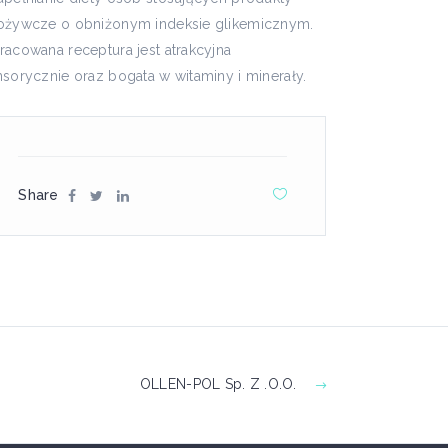
ożywcze o obniżonym indeksie glikemicznym.
racowana receptura jest atrakcyjna
nsorycznie oraz bogata w witaminy i minerały.
Share
OLLEN-POL Sp. Z .o.o.