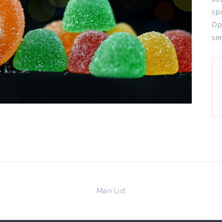
sp
Op
se
Main List