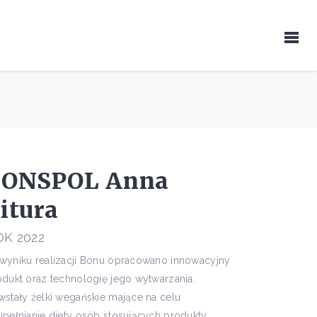
CONSPOL Anna
itura
OK 2022
wyniku realizacji Bonu opracowano innowacyjny
odukt oraz technologię jego wytwarzania.
wstały żelki wegańskie mające na celu
upełnianie diety osób stosujących produkty