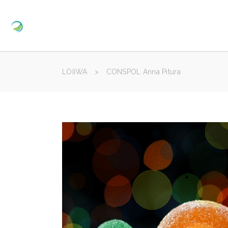
LOIiWA
>
CONSPOL Anna Pitura