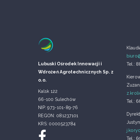
Klaud
biuro
Lubuski Ośrodek Innowacji i
Tel.: 
Wdrożeń Agrotechnicznych Sp. z
Kierow
o.o.
Zuzan
Kalsk 122
z.krol
66-100 Sulechów
Tel.: 
NIP: 973-101-89-76
Dyrekt
REGON: 081237101
Justy
KRS: 0000523784
j.kory
Tel.: 