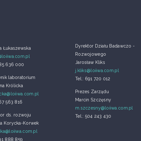
Dyrektor Działu Badawczo -
ia Łukaszewska
Rozwojowego
@loiiwa.com.pl
Jarosław Kliks
885 636 000
j.kliks@loiiwa.com.pl
nik laboratorium
Tel.: 691 720 012
na Królicka
Prezes Zarządu
icka@loiiwa.com.pl
Marcin Szczęsny
667 563 816
m.szczesny@loiiwa.com.pl
or ds. rozwoju
Tel.: 504 243 430
na Korycka-Korwek
cka@loiiwa.com.pl
691 888 859