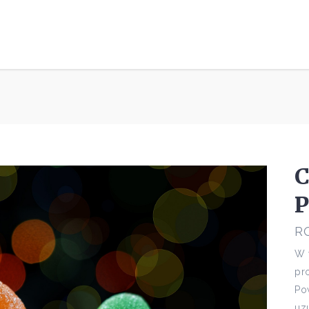
P
R
W 
pr
Po
uz